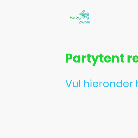
Partytent r
Vul hieronder 
Wil je een partytent huren? La
nemen zo snel mogelijk contact