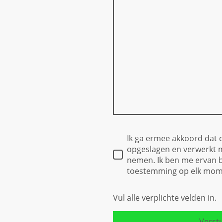
Ik ga ermee akkoord dat
opgeslagen en verwerkt m
nemen. Ik ben me ervan b
toestemming op elk mome
Vul alle verplichte velden in.
Verst