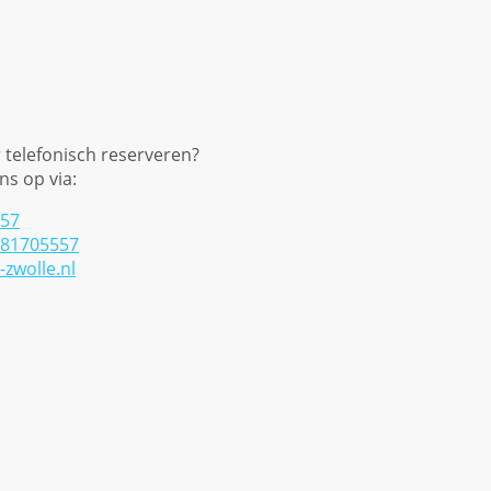
er telefonisch reserveren?
s op via:
557
81705557
-zwolle.nl