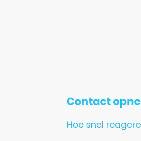
We begrijpen dat er tijdens een
snel mogelijk contact met ons
Bij normale slijtage rekenen we
beschadiging van onderdelen, 
Contact opn
Hoe snel reageren