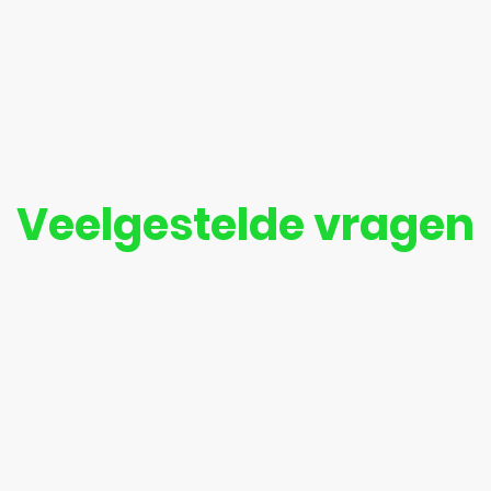
Home
Veelgestelde vragen
 in Zwolle of omgeving en heb je nog vragen? Op deze pagi
nze partytenten, bezorging, opbouw, betaling en reservering
contact met ons op via WhatsApp, telefoon of e-mail. We he