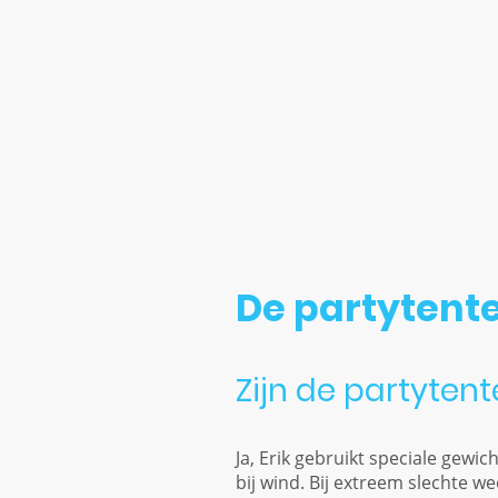
Bij annulering binnen 48 uur 
planning speciaal voor je hebb
De partytent
Zijn de partyten
Ja, Erik gebruikt speciale gewi
bij wind. Bij extreem slechte