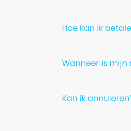
Je kunt eenvoudig reserveren v
wilt huren, voor welke datum 
Hoe kan ik betal
Betalen kan via betaalverzoek, 
Wanneer is mijn r
Je reservering staat definitief 
Kan ik annuleren
Ja, natuurlijk. We begrijpen d
doorgaat. Neem bij wijzigingen 
passende oplossing.