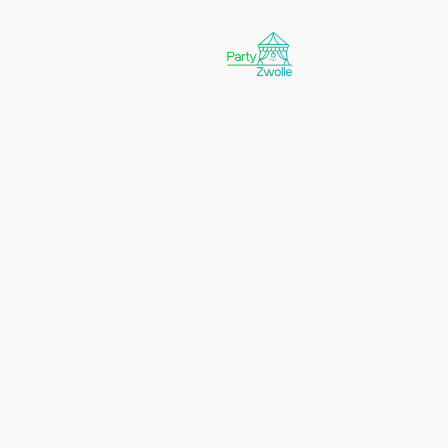
Wil je een partytent huren
meestgestelde vragen over o
tussen? Neem gerust 