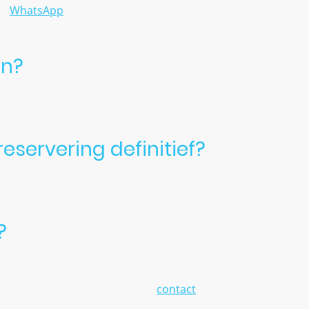
ia
WhatsApp
, telefoon of het contactformulier op de website
en op welke locatie we hem moeten opbouwen.
en?
bankoverschrijving of contant. We spreken dit vooraf samen 
eservering definitief?
vast zodra de afspraak samen is bevestigd.
?
at het door omstandigheden kan voorkomen dat een feest of
daarom altijd zo snel mogelijk
contact
met ons op, dan kijk