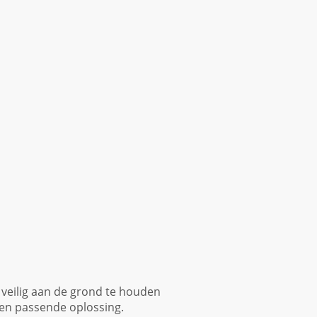
€25, omdat we de datum en
 veilig aan de grond te houden
een passende oplossing.