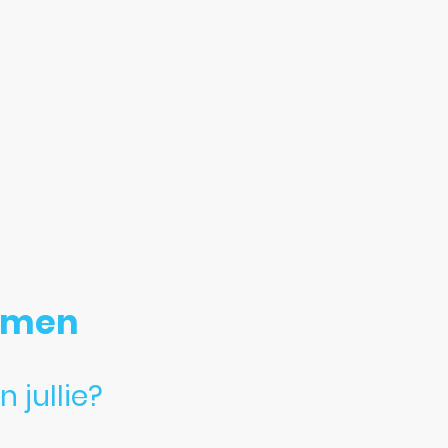
 feest altijd iets kan gebeuren. Ontstaat er schade aan de 
 op, zodat we samen naar een passende oplossing kunnen ki
 natuurlijk geen extra kosten. Ontstaat er schade door onzor
dan kunnen de kosten voor reparatie of vervanging worde
emen
 jullie?