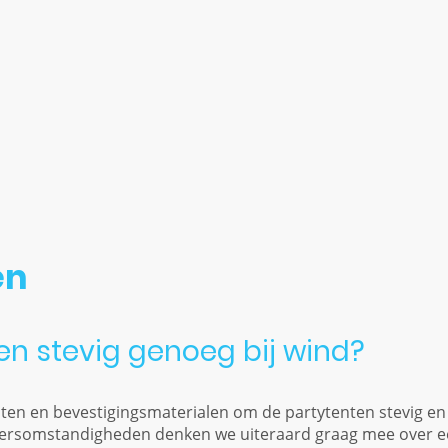
voor de afgesproken datum rekenen we een vergoeding van 
en vrijgehouden.
en
ten stevig genoeg bij wind?
chten en bevestigingsmaterialen om de partytenten stevig en
 weersomstandigheden denken we uiteraard graag mee over 